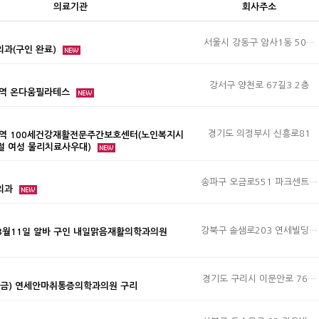
의료기관
회사주소
서울시 강동구 암사1동 50…
과(구인 완료)
강서구 양천로 67길3.2층
미역 온다움필라테스
경기도 의정부시 신흥로81
역 100세건강재활전문주간보호센터(노인복지시
단절 여성 물리치료사우대)
송파구 오금로551 파크센트…
외과
강북구 솔샘로203 연세빌딩…
)8월11일 알바 구인 내일맑음재활의학과의원
경기도 구리시 이문안로 76…
14(금) 연세안마취통증의학과의원 구리