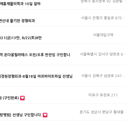
성북구 동소문로 92 강윤빌…
제홍재활의학과 10일 알바
서울시 은평구 통일로 875…
 연신내 활기찬 정형외과
서울대입구역
21(금)13만, 8/22(토)8만
서울특별시 강서구 양천로 6…
역 온다움필라테스 오전/오후 반전임 구인합니
서울시 강북구 삼양로 241…
이경원정형외과-8월18일 아르바이트하실 선생님
마포구 토정로 271
 (구인완료)
경기도 성남시 분당구 황새울…
방병원] 선생님 구인합니다.