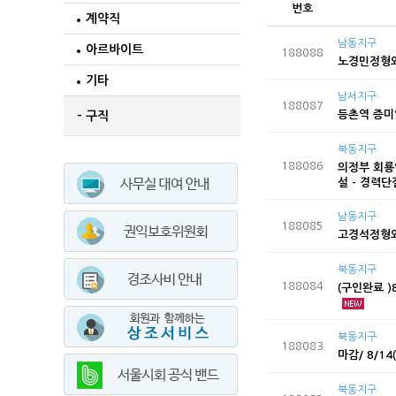
번호
계약직
남동지구
아르바이트
188088
노경민정형외
기타
남서지구
188087
등촌역 증
- 구직
북동지구
188086
의정부 회룡
설 - 경력
남동지구
188085
고경석정형
북동지구
188084
(구인완료 
북동지구
188083
마감/ 8/
북동지구