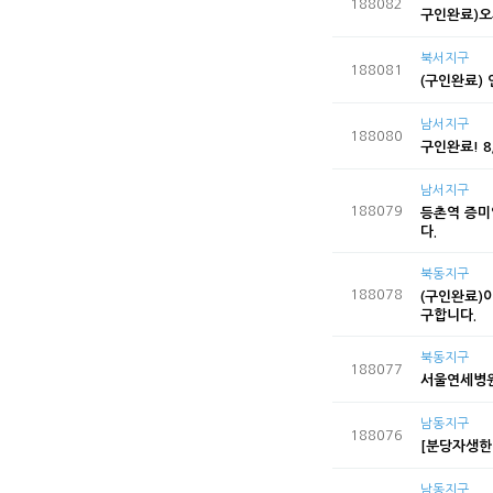
188082
구인완료)오
북서지구
188081
(구인완료)
남서지구
188080
구인완료! 8/
남서지구
188079
등촌역 증미
다.
북동지구
188078
(구인완료)
구합니다.
북동지구
188077
서울연세병원
남동지구
188076
[분당자생한
남동지구