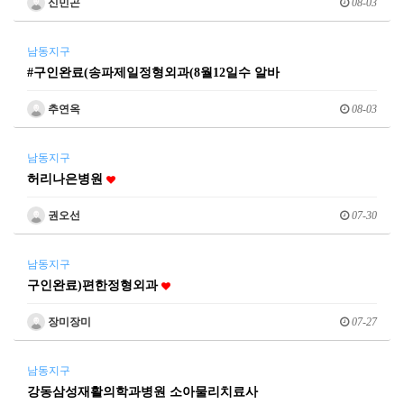
신민곤
08-03
남동지구
#구인완료(송파제일정형외과(8월12일수 알바
추연옥
08-03
남동지구
허리나은병원
권오선
07-30
남동지구
구인완료)편한정형외과
장미장미
07-27
남동지구
강동삼성재활의학과병원 소아물리치료사