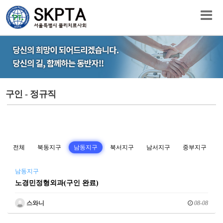
구인 - 정규직
전체
북동지구
남동지구
북서지구
남서지구
중부지구
남동지구
노경민정형외과(구인 완료)
스와니
08-08